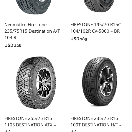
Neumático Firestone
FIRESTONE 195/70 R15C
235/75R15 Destination A/T
104/102R CV-5000 – BR
104 R
USD
189
USD
226
FIRESTONE 255/75 R15
FIRESTONE 235/75 R15
110S DESTINATION ATX –
109T DESTINATION H/T –
BR
BR