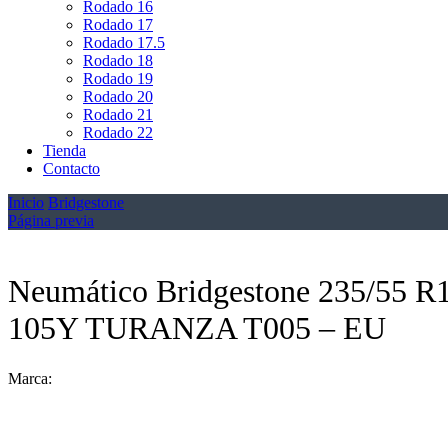
Rodado 16
Rodado 17
Rodado 17.5
Rodado 18
Rodado 19
Rodado 20
Rodado 21
Rodado 22
Tienda
Contacto
Inicio
Bridgestone
Página previa
Neumático Bridgestone 235/55 R
105Y TURANZA T005 – EU
Marca: