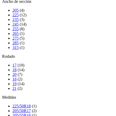
Ancho de sección
205
(4)
225
(12)
235
(3)
245
(14)
255
(8)
265
(1)
275
(5)
285
(1)
315
(1)
Rodado
17
(10)
18
(14)
20
(7)
16
(2)
19
(14)
21
(2)
Medidas
225/50R18
(1)
205/50R17
(2)
205/55R16
(1)