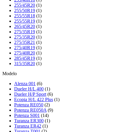
255/45R20
(1)
255/50R19
(1)
255/55R18
(1)
255/55R19
(1)
265/45R20
(1)
275/35R19
(1)
275/35R20
(1)
275/35R21
(1)
275/40R19
(1)
275/40R20
(1)
285/45R19
(1)
315/35R20
(1)
Modelo
Alenza 001
(6)
Dueler H/L 400
(1)
Dueler H/P Sport
(6)
Ecopia H/L 422 Plus
(1)
Potenza RE050
(2)
Potenza RE050A
(9)
Potenza S001
(14)
Turanza ER300
(1)
Turanza ER42
(1)
Turanza T001
(2)