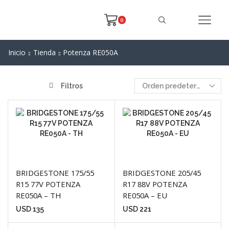
0
Inicio
Tienda
Potenza RE050A
Filtros
BRIDGESTONE 175/55
BRIDGESTONE 205/45
R15 77V POTENZA
R17 88V POTENZA
RE050A – TH
RE050A – EU
USD
135
USD
221