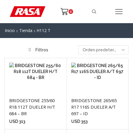
0
Inicio
Tienda
H112 T
Filtros
BRIDGESTONE 255/60
BRIDGESTONE 265/65
R18 112T DUELER H/T
R17 116S DUELER A/T
684 – BR
697 – ID
USD
313
USD
353